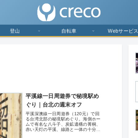
登山
自転車
Webサービ
平溪線一日周遊券で秘境駅め
ぐり｜台北の週末オフ
平溪深澳線一日周遊券（120元）で回
る台湾北部の秘境駅めぐり。海側ホー
ムで有名な八斗子、炭鉱遺構の菁桐、
赤い天灯の平溪、線路と一体の十分、
秘境駅の三貂嶺まで、台北から日帰り