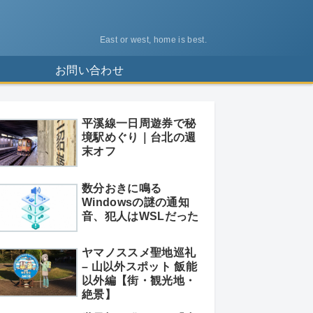
East or west, home is best.
ス
お問い合わせ
平溪線一日周遊券で秘
境駅めぐり｜台北の週
末オフ
数分おきに鳴る
Windowsの謎の通知
音、犯人はWSLだった
ヤマノススメ聖地巡礼
– 山以外スポット 飯能
以外編【街・観光地・
絶景】