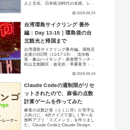
人と文化、日本統治時代の名残、レン
タル自転車・宿・補給の実用情報を網
2026.06.25
羅。これから環島に挑戦したい方の事
前リサーチに。
台湾環島サイクリング 番外
編：Day 13-15｜環島後の台
北観光と帰国まで
台湾環島サイクリング番外編。環島完
走後の3日間（11/17-19）、淡水散
策・象山ハイキング・鼎泰豐ランチ・
松山文創園区・迪化街・寧夏夜市・桃
園空港から成田へ。サイクリストでは
2026.06.20
なく観光客モードで台北を満喫した、
シリーズ最終回の完結編。
Claude Codeの週制限がリセ
ットされたので、麻雀の点数
計算ゲームを作ってみた
麻雀の点数計算（とくに符）が苦手な
人向けに、4択クイズで楽しく学べる
無料アプリ「スズメンゴ」を作りまし
た。Claude CodeとClaude Designを
使い、週制限リセットの勢いで一日で