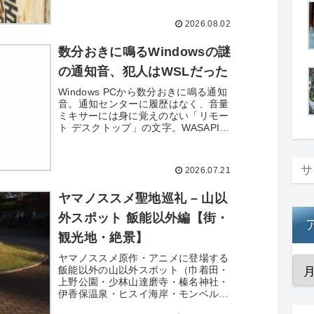
で巡った1日コースを紹介。マンゴー
かき氷の名店「冰讃」も。
2026.08.02
数分おきに鳴るWindowsの謎
の通知音、犯人はWSLだった
Windows PCから数分おきに鳴る通知
音。通知センターに履歴はなく、音量
ミキサーには身に覚えのない「リモー
ト デスクトップ」の文字。WASAPIと
PulseAudioの二段構えで音源を追跡
し、WSLと5か月前に期限切れしたト
ークンにたどり着くまでの記録です。
2026.07.21
ヤマノススメ聖地巡礼 – 山以
外スポット 飯能以外編【街・
観光地・絶景】
ヤマノススメ原作・アニメに登場する
飯能以外の山以外スポット（巾着田・
上野公園・少林山達磨寺・榛名神社・
伊香保温泉・ヒスイ海岸・モンベル恵
比寿店・バスタ新宿など）を埼玉県・