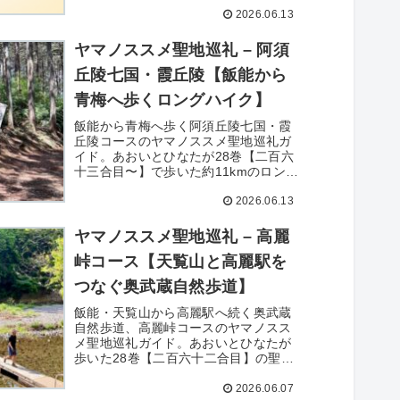
2026.06.13
公開。アプリの紹介から作った経緯、
実装の詰まりどころまで正直にまとめ
ています。
ヤマノススメ聖地巡礼 – 阿須
丘陵七国・霞丘陵【飯能から
青梅へ歩くロングハイク】
飯能から青梅へ歩く阿須丘陵七国・霞
丘陵コースのヤマノススメ聖地巡礼ガ
イド。あおいとひなたが28巻【二百六
十三合目〜】で歩いた約11kmのロング
ハイク。塩船観音や峠を越えるルー
2026.06.13
ト、所要3時間を実体験で紹介しま
す。 28巻発売直後の最新聖地巡礼ロン
グハイクコースです。
ヤマノススメ聖地巡礼 – 高麗
峠コース【天覧山と高麗駅を
つなぐ奥武蔵自然歩道】
飯能・天覧山から高麗駅へ続く奥武蔵
自然歩道、高麗峠コースのヤマノスス
メ聖地巡礼ガイド。あおいとひなたが
歩いた28巻【二百六十二合目】の聖
地。所要2-3時間、巾着田や曼珠沙華ス
2026.06.07
ポット、初心者向け低山ハイクを実体