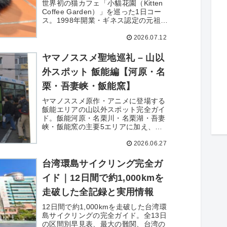
世界初の猫カフェ「小貓花園（Kitten
Coffee Garden）」を巡った1日コー
ス。1998年開業・ギネス認定の元祖・
猫カフェの店内レビュー、下山後の士
2026.07.12
林官邸見学、雪王冰淇淋のバジルアイ
スや城中市場の牛肉麺まで、台北出張
の週末オフに立ち寄ったスポットをま
ヤマノススメ聖地巡礼 – 山以
とめた。
外スポット 飯能編【河原・名
栗・吾妻峡・飯能窯】
ヤマノススメ原作・アニメに登場する
飯能エリアの山以外スポット完全ガイ
ド。飯能河原・名栗川・名栗湖・吾妻
峡・飯能窯の主要5エリアに加え、観
音寺・割岩橋・飯能銀座など飯能市街
2026.06.27
のミニ聖地15箇所も網羅。焚き火・カ
ヌー・陶芸・街歩きまで、合目番号と
訪問情報で紹介します。
台湾環島サイクリング完全ガ
イド｜12日間で約1,000kmを
走破した全記録と実用情報
12日間で約1,000kmを走破した台湾環
島サイクリングの完全ガイド。全13日
の区間別早見表、最大の難関、台湾の