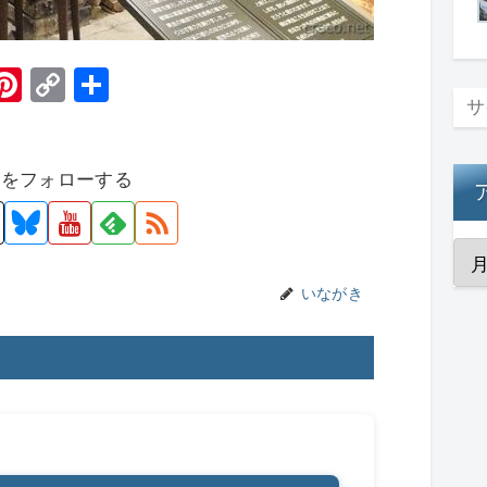
H
Pi
C
共
t
nt
o
有
er
p
者をフォローする
e
y
st
Li
n
k
いながき