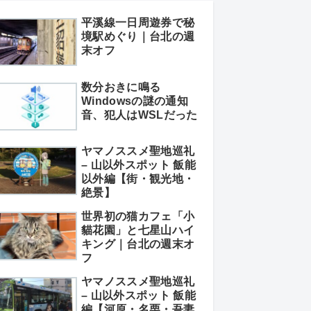
平溪線一日周遊券で秘
境駅めぐり｜台北の週
末オフ
数分おきに鳴る
Windowsの謎の通知
音、犯人はWSLだった
ヤマノススメ聖地巡礼
– 山以外スポット 飯能
以外編【街・観光地・
絶景】
世界初の猫カフェ「小
貓花園」と七星山ハイ
キング｜台北の週末オ
フ
ヤマノススメ聖地巡礼
– 山以外スポット 飯能
編【河原・名栗・吾妻