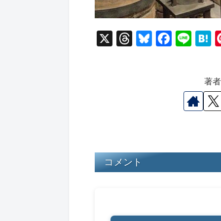
X
T
Bl
F
Li
hr
u
a
n
a
e
e
c
e
e
著
a
s
e
n
d
k
b
a
s
y
o
o
k
コメント