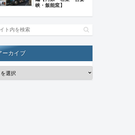
峡・飯能窯】
アーカイブ