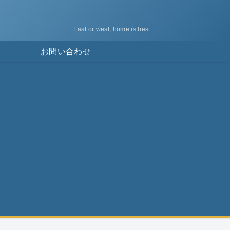
East or west, home is best.
ス
お問い合わせ