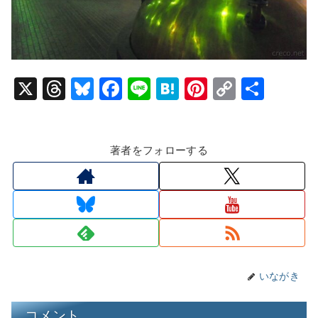
X
T
Bl
F
Li
H
Pi
C
共
hr
u
a
n
at
nt
o
有
e
e
c
e
e
er
p
著者をフォローする
a
s
e
n
e
y
d
k
b
a
st
Li
s
y
o
n
o
k
k
いながき
コメント