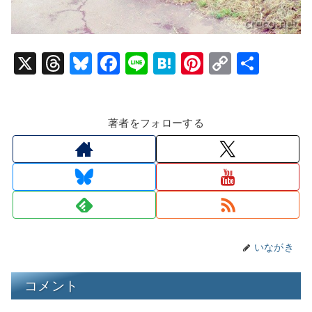
X
T
Bl
F
Li
H
Pi
C
共
hr
u
a
n
at
nt
o
有
e
e
c
e
e
er
p
著者をフォローする
a
s
e
n
e
y
d
k
b
a
st
Li
s
y
o
n
o
k
k
いながき
コメント