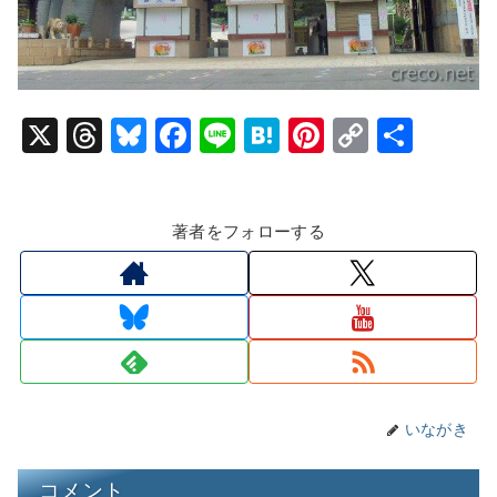
X
T
Bl
F
Li
H
Pi
C
共
hr
u
a
n
at
nt
o
有
e
e
c
e
e
er
p
著者をフォローする
a
s
e
n
e
y
d
k
b
a
st
Li
s
y
o
n
o
k
k
いながき
コメント