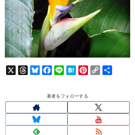
X
T
Bl
F
Li
H
Pi
C
共
hr
u
a
n
at
nt
o
有
e
e
c
e
e
er
p
著者をフォローする
a
s
e
n
e
y
d
k
b
a
st
Li
s
y
o
n
o
k