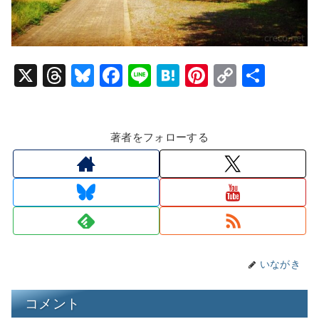
X
T
Bl
F
Li
H
Pi
C
共
hr
u
a
n
at
nt
o
有
e
e
c
e
e
er
p
著者をフォローする
a
s
e
n
e
y
d
k
b
a
st
Li
s
y
o
n
o
k
k
いながき
コメント