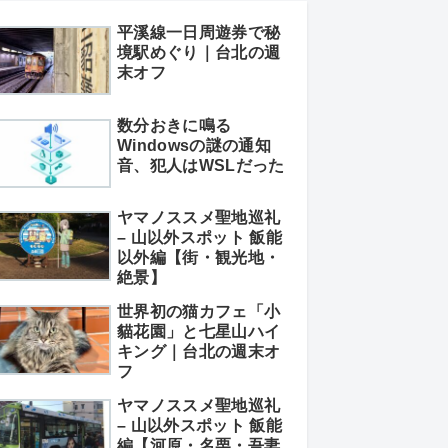
平溪線一日周遊券で秘
境駅めぐり｜台北の週
末オフ
数分おきに鳴る
Windowsの謎の通知
音、犯人はWSLだった
ヤマノススメ聖地巡礼
– 山以外スポット 飯能
以外編【街・観光地・
絶景】
世界初の猫カフェ「小
貓花園」と七星山ハイ
キング｜台北の週末オ
フ
ヤマノススメ聖地巡礼
– 山以外スポット 飯能
編【河原・名栗・吾妻