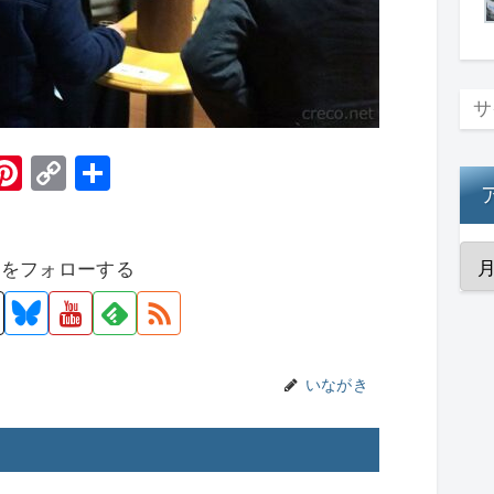
H
Pi
C
共
t
nt
o
有
er
p
者をフォローする
e
y
st
Li
n
k
いながき