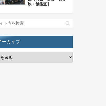
峡・飯能窯】
アーカイブ