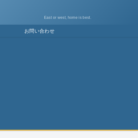
East or west, home is best.
ス
お問い合わせ