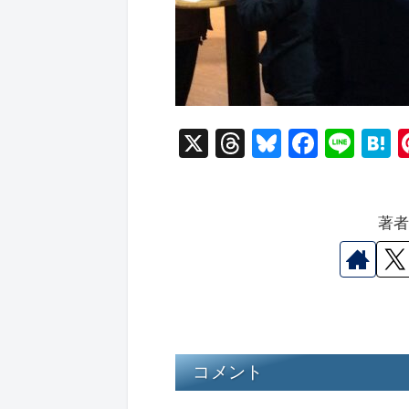
X
T
Bl
F
Li
hr
u
a
n
a
e
e
c
e
e
著
a
s
e
n
d
k
b
a
s
y
o
o
k
コメント