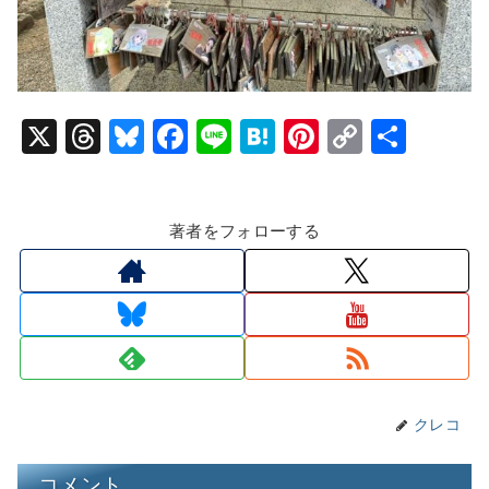
X
T
Bl
F
Li
H
Pi
C
共
hr
u
a
n
at
nt
o
有
e
e
c
e
e
er
p
著者をフォローする
a
s
e
n
e
y
d
k
b
a
st
Li
s
y
o
n
o
k
k
クレコ
コメント