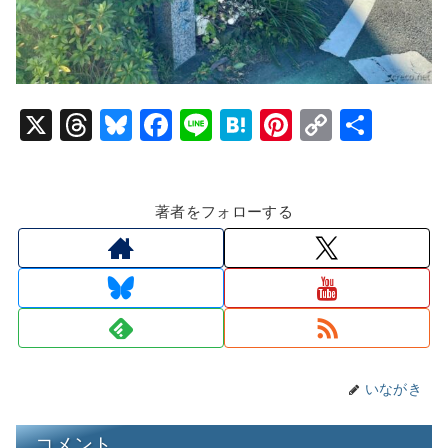
X
T
Bl
F
Li
H
Pi
C
共
hr
u
a
n
at
nt
o
有
e
e
c
e
e
er
p
著者をフォローする
a
s
e
n
e
y
d
k
b
a
st
Li
s
y
o
n
o
k
k
いながき
コメント