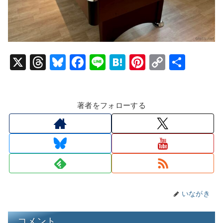
X
T
Bl
F
Li
H
Pi
C
共
hr
u
a
n
at
nt
o
有
e
e
c
e
e
er
p
著者をフォローする
a
s
e
n
e
y
d
k
b
a
st
Li
s
y
o
n
o
k
k
いながき
コメント