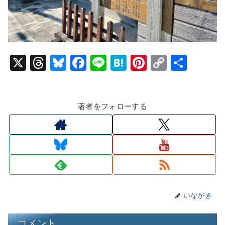
X
T
Bl
F
Li
H
Pi
C
共
hr
u
a
n
at
nt
o
有
e
e
c
e
e
er
p
著者をフォローする
a
s
e
n
e
y
d
k
b
a
st
Li
s
y
o
n
o
k
k
いながき
コメント