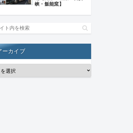
峡・飯能窯】
アーカイブ