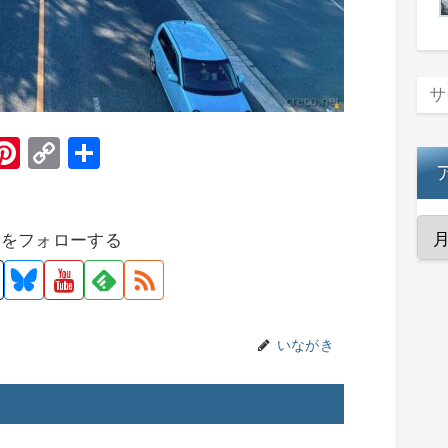
H
Pi
C
共
t
nt
o
有
er
p
者をフォローする
e
y
st
Li
n
k
いながき