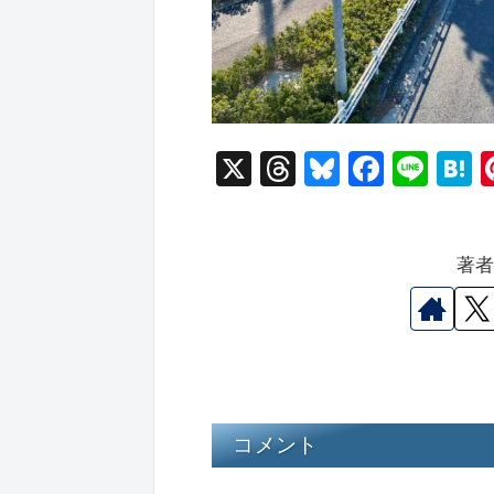
X
T
Bl
F
Li
hr
u
a
n
a
e
e
c
e
e
著
a
s
e
n
d
k
b
a
s
y
o
o
k
コメント