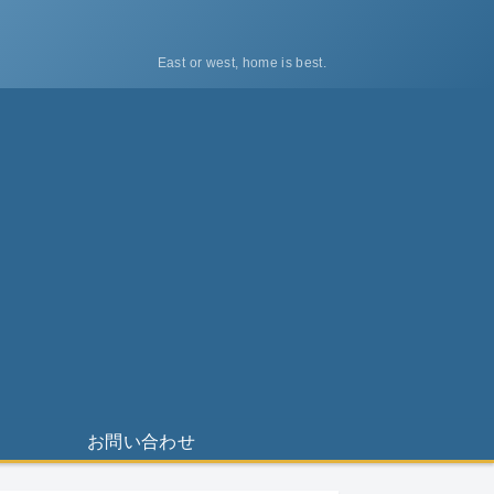
East or west, home is best.
ス
お問い合わせ