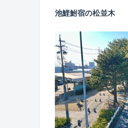
池鯉鮒宿の松並木