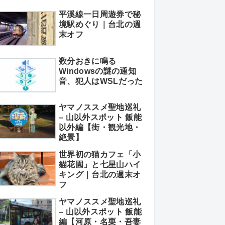
平溪線一日周遊券で秘
境駅めぐり｜台北の週
末オフ
数分おきに鳴る
Windowsの謎の通知
音、犯人はWSLだった
ヤマノススメ聖地巡礼
– 山以外スポット 飯能
以外編【街・観光地・
絶景】
世界初の猫カフェ「小
貓花園」と七星山ハイ
キング｜台北の週末オ
フ
ヤマノススメ聖地巡礼
– 山以外スポット 飯能
編【河原・名栗・吾妻