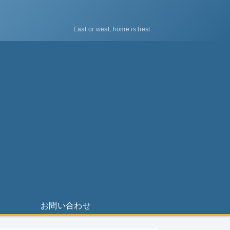
East or west, home is best.
ス
お問い合わせ