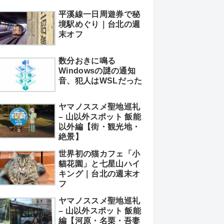
平溪線一日周遊券で秘
境駅めぐり｜台北の週
末オフ
数分おきに鳴る
Windowsの謎の通知
音、犯人はWSLだった
ヤマノススメ聖地巡礼
– 山以外スポット 飯能
以外編【街・観光地・
絶景】
世界初の猫カフェ「小
貓花園」と七星山ハイ
キング｜台北の週末オ
フ
ヤマノススメ聖地巡礼
– 山以外スポット 飯能
編【河原・名栗・吾妻