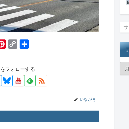
H
Pi
C
共
t
nt
o
有
er
p
者をフォローする
e
y
st
Li
n
k
いながき