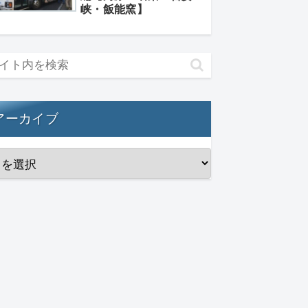
峡・飯能窯】
アーカイブ