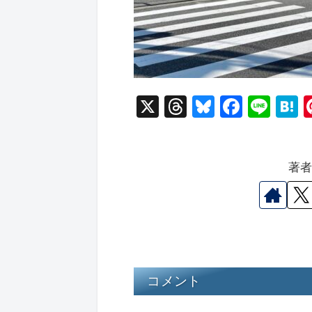
X
T
Bl
F
Li
hr
u
a
n
a
e
e
c
e
e
著
a
s
e
n
d
k
b
a
s
y
o
o
k
コメント