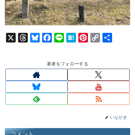
X
T
Bl
F
Li
H
Pi
C
共
hr
u
a
n
at
nt
o
有
e
e
c
e
e
er
p
著者をフォローする
a
s
e
n
e
y
d
k
b
a
st
Li
s
y
o
n
o
k
k
いながき
コメント