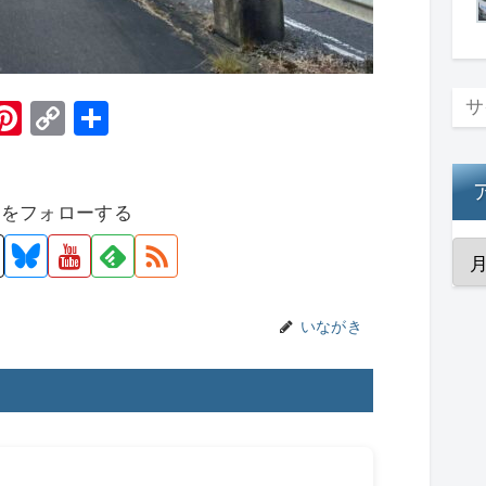
H
Pi
C
共
t
nt
o
有
er
p
者をフォローする
e
y
st
Li
n
k
いながき