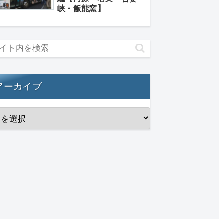
峡・飯能窯】
アーカイブ