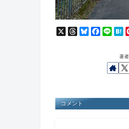
X
T
Bl
F
Li
hr
u
a
n
a
e
e
c
e
e
著
a
s
e
n
d
k
b
a
s
y
o
o
k
コメント