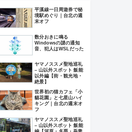
平溪線一日周遊券で秘
境駅めぐり｜台北の週
末オフ
数分おきに鳴る
Windowsの謎の通知
音、犯人はWSLだった
ヤマノススメ聖地巡礼
– 山以外スポット 飯能
以外編【街・観光地・
絶景】
世界初の猫カフェ「小
貓花園」と七星山ハイ
キング｜台北の週末オ
フ
ヤマノススメ聖地巡礼
– 山以外スポット 飯能
編【河原・名栗・吾妻