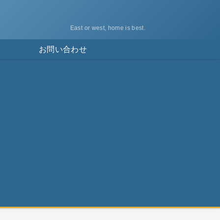
East or west, home is best.
ス
お問い合わせ