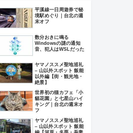
平溪線一日周遊券で秘
境駅めぐり｜台北の週
末オフ
数分おきに鳴る
Windowsの謎の通知
音、犯人はWSLだった
ヤマノススメ聖地巡礼
– 山以外スポット 飯能
以外編【街・観光地・
絶景】
世界初の猫カフェ「小
貓花園」と七星山ハイ
キング｜台北の週末オ
フ
ヤマノススメ聖地巡礼
– 山以外スポット 飯能
編【河原・名栗・吾妻