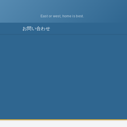
East or west, home is best.
ス
お問い合わせ