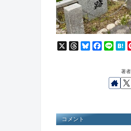
X
T
Bl
F
Li
hr
u
a
n
a
e
e
c
e
e
著
a
s
e
n
d
k
b
a
s
y
o
o
k
コメント