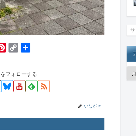
H
Pi
C
共
t
nt
o
有
er
p
者をフォローする
e
y
st
Li
n
k
いながき