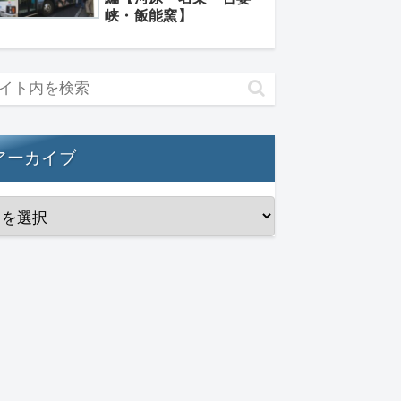
峡・飯能窯】
アーカイブ