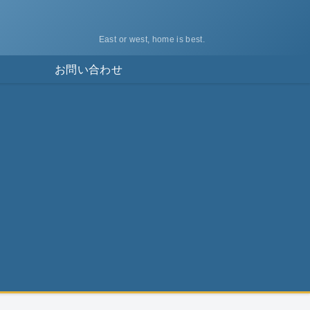
East or west, home is best.
ス
お問い合わせ