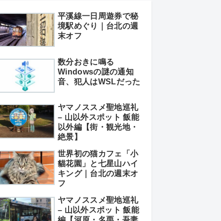
平溪線一日周遊券で秘
境駅めぐり｜台北の週
末オフ
数分おきに鳴る
Windowsの謎の通知
音、犯人はWSLだった
ヤマノススメ聖地巡礼
– 山以外スポット 飯能
以外編【街・観光地・
絶景】
世界初の猫カフェ「小
貓花園」と七星山ハイ
キング｜台北の週末オ
フ
ヤマノススメ聖地巡礼
– 山以外スポット 飯能
編【河原・名栗・吾妻