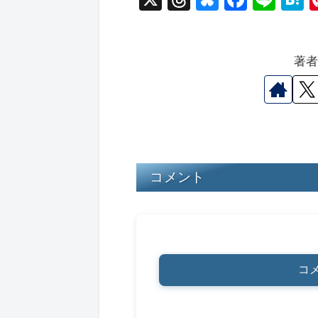
hr
u
a
n
a
e
e
c
e
e
著
a
s
e
n
d
k
b
a
s
y
o
o
k
コメント
コ