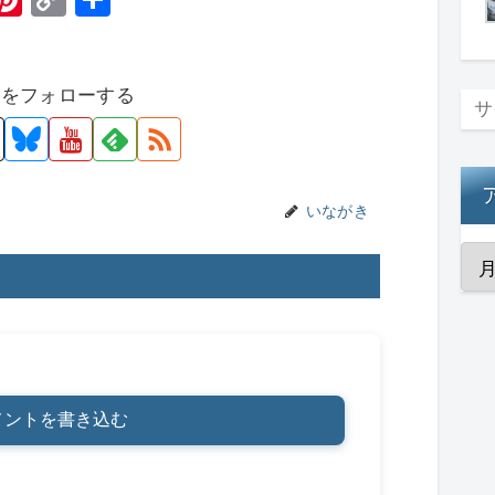
t
nt
o
有
er
p
者をフォローする
e
y
st
Li
n
k
いながき
メントを書き込む