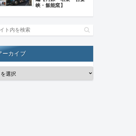
峡・飯能窯】
アーカイブ