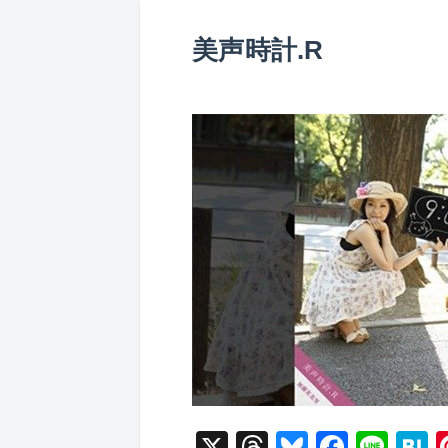
美声時計.R
X
T
Bl
F
Li