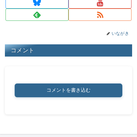
s
y
o
n
o
k
k
いながき
コメント
コメントを書き込む