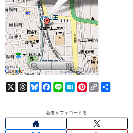
X
T
Bl
F
Li
H
Pi
C
共
hr
u
a
n
at
nt
o
有
e
e
c
e
e
er
p
著者をフォローする
a
s
e
n
e
y
d
k
b
a
st
Li