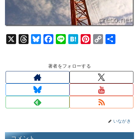
X
T
Bl
F
Li
H
Pi
C
共
hr
u
a
n
at
nt
o
有
e
e
c
e
e
er
p
著者をフォローする
a
s
e
n
e
y
d
k
b
a
st
Li
s
y
o
n
o
k
k
いながき
コメント