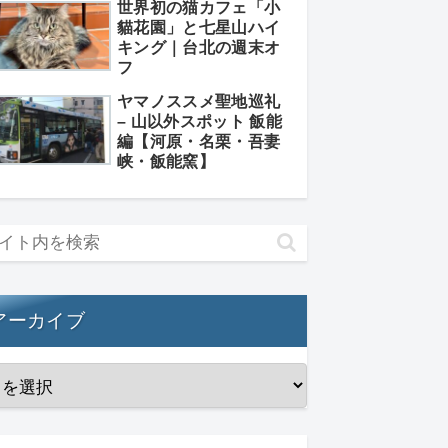
世界初の猫カフェ「小
貓花園」と七星山ハイ
キング｜台北の週末オ
フ
ヤマノススメ聖地巡礼
– 山以外スポット 飯能
編【河原・名栗・吾妻
峡・飯能窯】
アーカイブ