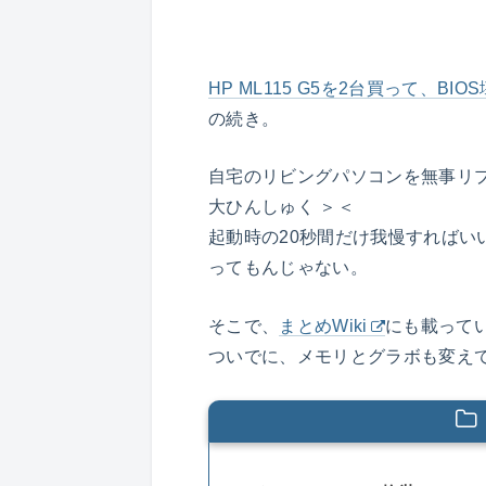
HP ML115 G5を2台買って、BI
の続き。
自宅のリビングパソコンを無事リ
大ひんしゅく ＞＜
起動時の20秒間だけ我慢すればい
ってもんじゃない。
そこで、
まとめWiki
にも載って
ついでに、メモリとグラボも変え