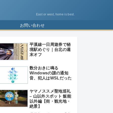
East or west, home is best.
ス
お問い合わせ
平溪線一日周遊券で秘
境駅めぐり｜台北の週
末オフ
数分おきに鳴る
Windowsの謎の通知
音、犯人はWSLだった
ヤマノススメ聖地巡礼
– 山以外スポット 飯能
以外編【街・観光地・
絶景】