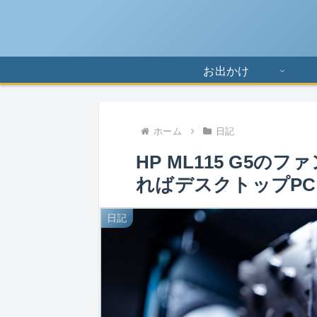
お出かけ
ホーム
日記
HP ML115 G5
ればデスクトップP
日記