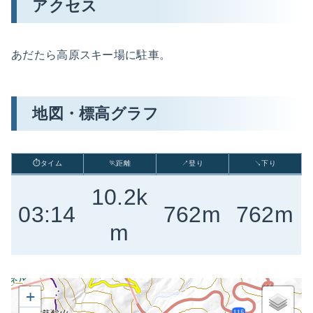
アクセス
あだたら高原スキー場に駐車。
地図・標高グラフ
⏱タイム
🏃距離
↗登り
↘下り
10.2k
03:14
762m
762m
m
+