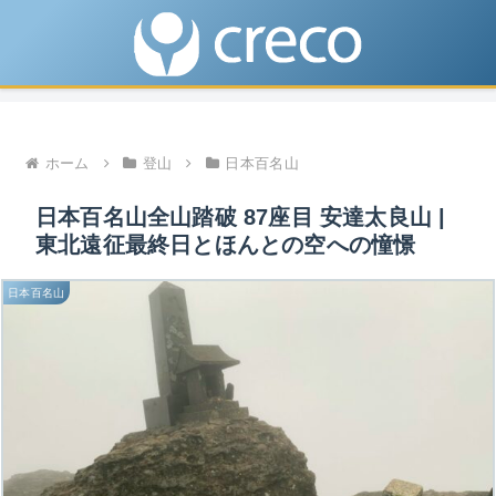
ホーム
登山
日本百名山
日本百名山全山踏破 87座目 安達太良山 |
東北遠征最終日とほんとの空への憧憬
日本百名山