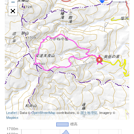
−
Leaflet
| Data ©
OpenStreetMap
contributors, ©
国土地理院
, Imagery ©
Mapbox