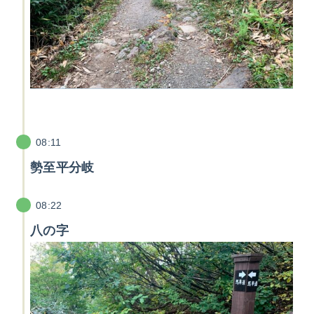
08:11
勢至平分岐
08:22
八の字