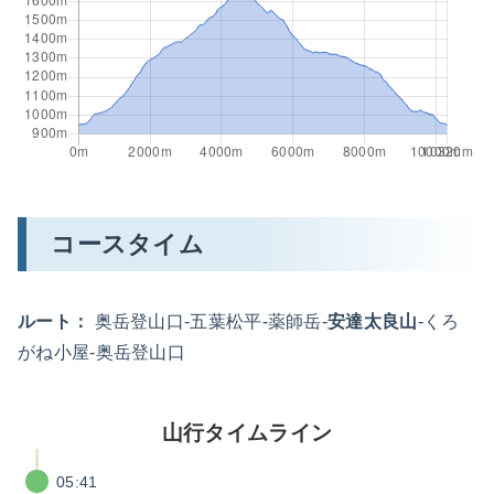
コースタイム
ルート：
奥岳登山口-五葉松平-薬師岳-
安達太良山
-くろ
がね小屋-奥岳登山口
山行タイムライン
05:41