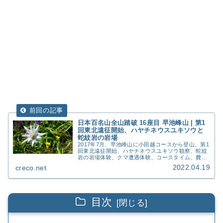
日本百名山全山踏破 16座目 早池峰山 | 第1
回東北遠征開始、ハヤチネウスユキソウと
蛇紋岩の岩場
2017年7月、早池峰山に小田越コースから登山。第1
回東北遠征開始、ハヤチネウスユキソウ観察、蛇紋
岩の岩場体験、クマ遭遇体験、コースタイム、費
用、撮影写真46枚を詳細記録。
2022.04.19
creco.net
目次