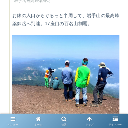
岩手山最高峰薬師岳
お鉢の入口からぐるっと半周して、岩手山の最高峰
薬師岳へ到達。17座目の百名山制覇。
NHKにっぽん百名山のスタッフ
メニュー
ホーム
検索
トップ
サイドバー