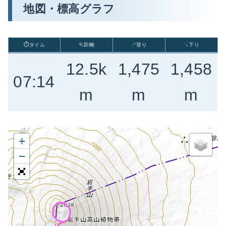
地図・標高グラフ
⏱タイム
🏃距離
↗登り
↘下り
12.5k
1,475
1,458
07:14
m
m
m
+
−