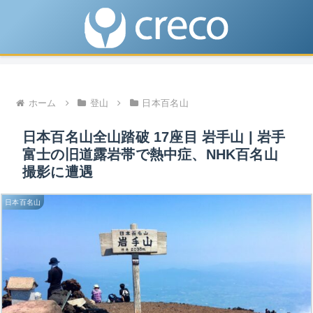
ホーム
登山
日本百名山
日本百名山全山踏破 17座目 岩手山 | 岩手
富士の旧道露岩帯で熱中症、NHK百名山
撮影に遭遇
日本百名山