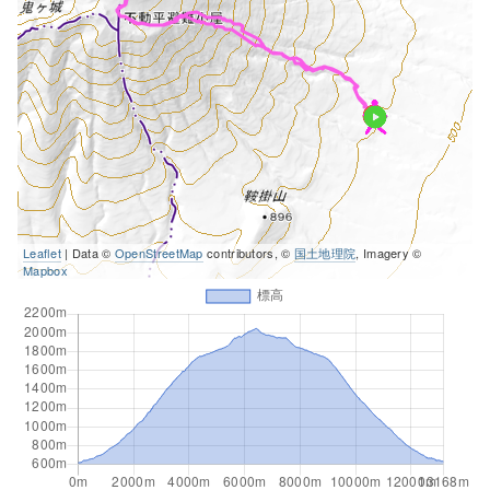
Leaflet
| Data ©
OpenStreetMap
contributors, ©
国土地理院
, Imagery ©
Mapbox