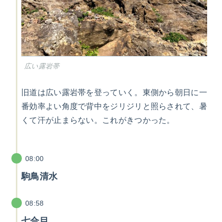
広い露岩帯
旧道は広い露岩帯を登っていく。東側から朝日に一
番効率よい角度で背中をジリジリと照らされて、暑
くて汗が止まらない。これがきつかった。
08:00
駒鳥清水
08:58
七合目