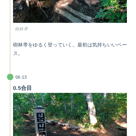
樹林帯
樹林帯をゆるく登っていく。最初は気持ちいいペー
ス。
06:13
0.5合目