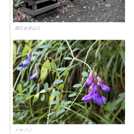
羅臼岳登山口
クサフジ