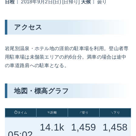
日程：
2018年9月2日(日) [日帰り]
天候：
曇り
アクセス
岩尾別温泉・ホテル地の涯前の駐車場を利用。登山者専
用駐車場は未舗装エリアの約6台分。満車の場合は途中
の車道路肩への駐車となる。
地図・標高グラフ
⏱タイム
🏃距離
↗登り
↘下り
14.1k
1,459
1,458
05:02