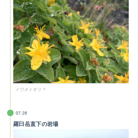
イワオトギリ？
07:28
羅臼岳直下の岩場