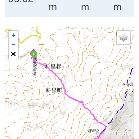
m
m
m
+
−