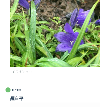
イワギキョウ
07:03
羅臼平