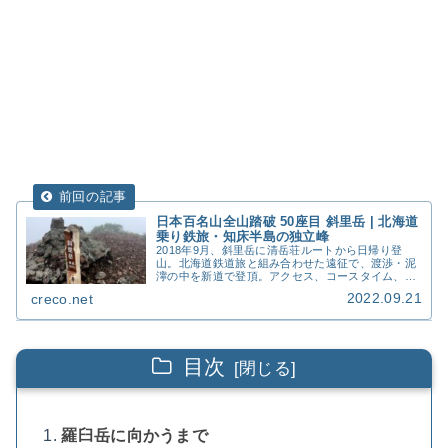
日本百名山全山踏破 50座目 斜里岳 | 北海道
乗り鉄旅・知床半島の独立峰
2018年9月、斜里岳に清岳荘ルートから日帰り登
山。北海道鉄道旅と組み合わせた遠征で、渡渉・泥
濘の中を新道で登頂。アクセス、コースタイム、費
用、撮影写真50枚を詳細記録。
2022.09.21
creco.net
目次
羅臼岳に向かうまで