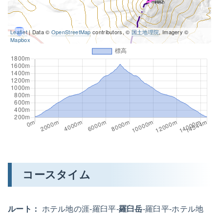
Leaflet
| Data ©
OpenStreetMap
contributors, ©
国土地理院
, Imagery ©
Mapbox
コースタイム
ルート：
ホテル地の涯-羅臼平-
羅臼岳
-羅臼平-ホテル地