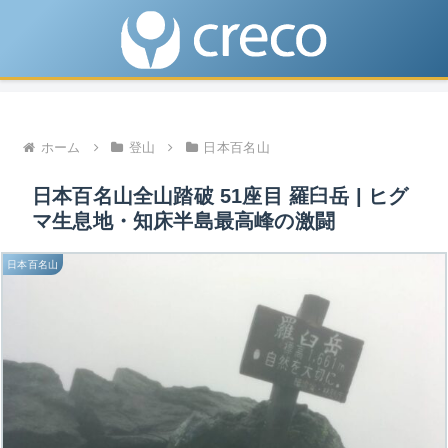
ホーム
登山
日本百名山
日本百名山全山踏破 51座目 羅臼岳 | ヒグ
マ生息地・知床半島最高峰の激闘
日本百名山