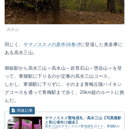
高水山
同じく、
ヤマノススメの原作16巻
に登場した奥多摩に
ある高水三山。
御嶽駅から高水三山＜高水山～岩茸石山～惣岳山＞を登
って、軍畑駅に下りるのが定番の高水三山コース。
しかし、軍畑駅に下りずに、そのまま青梅丘陵ハイキン
グコースを通って青梅駅まで歩く、20km超のルートに挑
んだ。
ヤマノススメ聖地巡礼 - 高水三山【写真撮影
と初心者向け縦走】
高水三山のヤマノススメ聖地巡礼ガイド。軍畑駅か