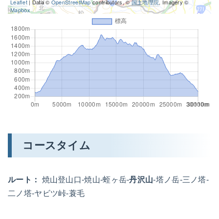
Leaflet
| Data ©
OpenStreetMap
contributors, ©
国土地理院
, Imagery ©
Mapbox
コースタイム
ルート：
焼山登山口-焼山-蛭ヶ岳-
丹沢山
-塔ノ岳-三ノ塔-
二ノ塔-ヤビツ峠-蓑毛