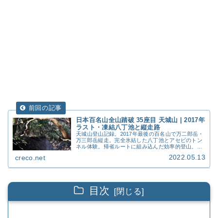
日本百名山全山踏破 35座目 天城山 | 2017年
ラスト・凍結八丁池と縦走路
天城山登山記録。2017年最後の百名山で万二郎岳・
万三郎岳縦走。完全氷結した八丁池とアセビのトン
ネル体験。帰省ルートに組み込んだ効率的登山。百
名山35座目の詳細レポート。
2022.05.13
creco.net
目次