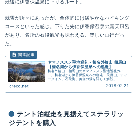
最後に伊香保温泉に下りるルート。
残雪が所々にあったが、全体的には緩やかなハイキング
コースといった感じ。下りた先に伊香保温泉の露天風呂
があり、名所の石段観光も味わえる、楽しい山行だっ
た。
ヤマノススメ聖地巡礼 - 榛名外輪山 相馬山
【榛名湖から伊香保温泉への縦走】
榛名外輪山・相馬山のヤマノススメ聖地巡礼ガイ
ド。榛名湖から伊香保温泉への縦走、天目山、ティ
ータイム、石段街、黄金の湯を詳しく解説。
2018.02.21
creco.net
テント泊縦走を見据えてステラリッ
ジテントを購入