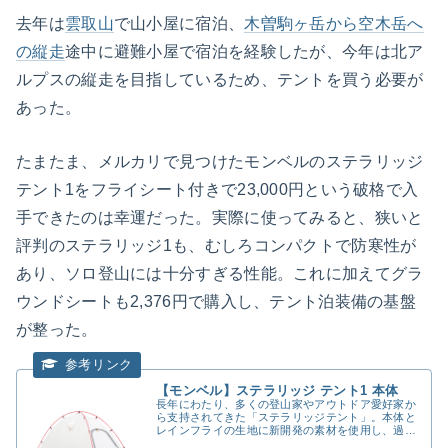
去年は
雲取山
で山小屋に宿泊、
木曽駒ヶ岳から空木岳へ
の縦走
途中に避難小屋で宿泊を経験したが、今年は北ア
ルプスの縦走を目指しているため、テントを買う必要が
あった。
たまたま、メルカリで見つけたモンベルのステラリッジ
テント1をフライシート付きで23,000円という破格で入
手できたのは幸運だった。実際に使ってみると、狭いと
評判のステラリッジ1も、むしろコンパクトで防寒性が
あり、ソロ登山には十分すぎる性能。これに加えてグラ
ウンドシートも2,376円で購入し、テント泊装備の基盤
が整った。
【モンベル】ステラリッジ テント1 本体
長年にわたり、多くの登山家やアウトドア愛好家か
ら支持されてきた「ステラリッジテント」。本体と
レインフライの生地に新開発の素材を使用し、過酷
な環境下で真価を発揮する世界トップクラスの軽量