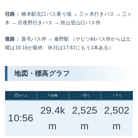
往路：
橋本駅北口バス乗り場 → 三ヶ木行きバス → 三ヶ
木 → 月夜野行きバス → 焼山登山口バス停
復路：
蓑毛バス停 → 秦野駅 （ヤビツ峠バス停からは土
曜は16:16が最終、休日は17:41にもう1本ある）
地図・標高グラフ
⏱タイム
🏃距離
↗登り
↘下り
29.4k
2,525
2,502
10:56
m
m
m