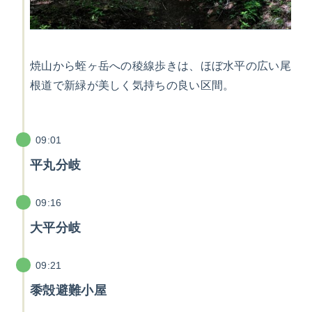
焼山から蛭ヶ岳への稜線歩きは、ほぼ水平の広い尾
根道で新緑が美しく気持ちの良い区間。
09:01
平丸分岐
09:16
大平分岐
09:21
黍殻避難小屋