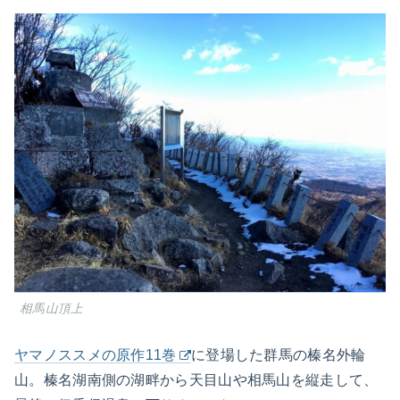
相馬山頂上
ヤマノススメの原作11巻
に登場した群馬の榛名外輪
山。榛名湖南側の湖畔から天目山や相馬山を縦走して、