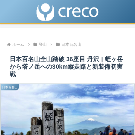
ホーム
登山
日本百名山
日本百名山全山踏破 36座目 丹沢 | 蛭ヶ岳
から塔ノ岳への30km縦走路と新装備初実
戦
日本百名山