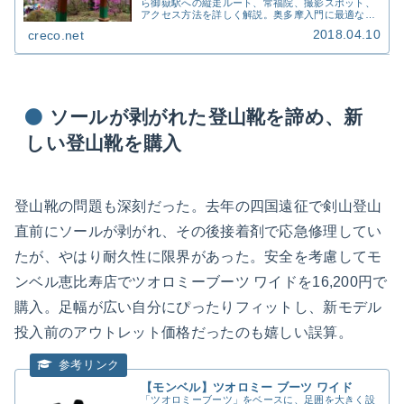
ら御嶽駅への縦走ルート、常福院、撮影スポット、
アクセス方法を詳しく解説。奥多摩入門に最適な日
帰り縦走コース。
2018.04.10
creco.net
ソールが剥がれた登山靴を諦め、新
しい登山靴を購入
登山靴の問題も深刻だった。去年の四国遠征で剣山登山
直前にソールが剥がれ、その後接着剤で応急修理してい
たが、やはり耐久性に限界があった。安全を考慮してモ
ンベル恵比寿店でツオロミーブーツ ワイドを16,200円で
購入。足幅が広い自分にぴったりフィットし、新モデル
投入前のアウトレット価格だったのも嬉しい誤算。
【モンベル】ツオロミー ブーツ ワイド
「ツオロミーブーツ」をベースに、足囲を大きく設