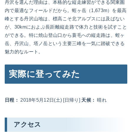
丹沢を選んだ理由は、本格的な縦走練習ができる関東圏
内で最適なフィールドだから。蛭ヶ岳（1,673m）を最高
峰とする丹沢山地は、標高こそ北アルプスには及ばない
が、30kmにおよぶ長距離縦走路で体力と技術を試すこと
ができる。特に焼山登山口から蓑毛への縦走路は、蛭ヶ
岳、丹沢山、塔ノ岳という主要三峰を一気に踏破できる
魅力的なルート。
実際に登ってみた
日程：
2018年5月12日(土) [日帰り]
天候：
晴れ
アクセス