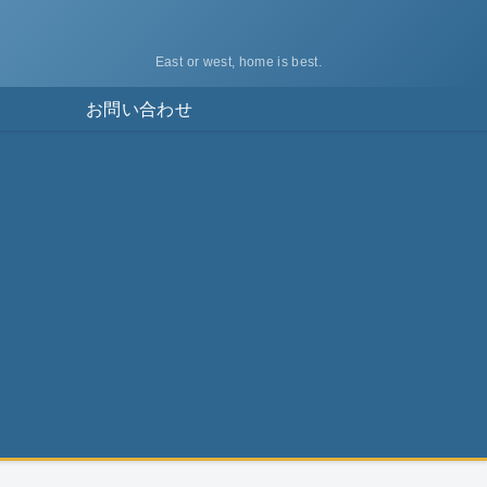
East or west, home is best.
ス
お問い合わせ