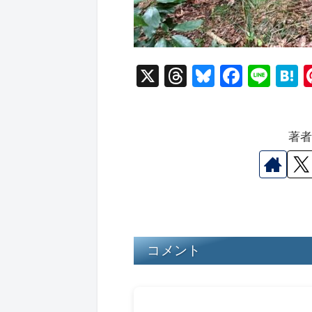
X
T
Bl
F
Li
hr
u
a
n
a
e
e
c
e
e
著
a
s
e
n
d
k
b
a
s
y
o
o
k
コメント