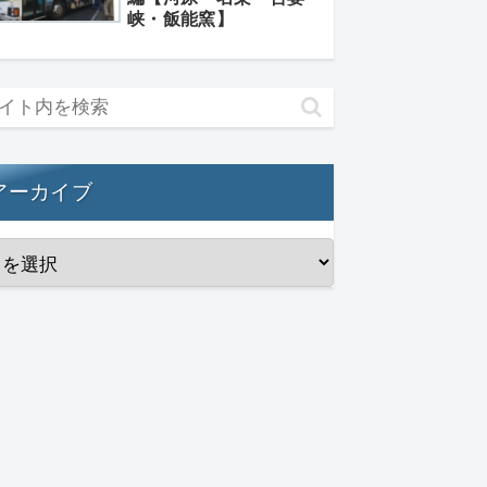
峡・飯能窯】
アーカイブ