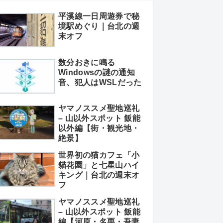
平溪線一日周遊券で秘
境駅めぐり｜台北の週
末オフ
数分おきに鳴る
Windowsの謎の通知
音、犯人はWSLだった
ヤマノススメ聖地巡礼
– 山以外スポット 飯能
以外編【街・観光地・
絶景】
世界初の猫カフェ「小
貓花園」と七星山ハイ
キング｜台北の週末オ
フ
ヤマノススメ聖地巡礼
– 山以外スポット 飯能
編【河原・名栗・吾妻