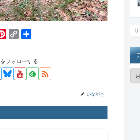
H
Pi
C
共
t
nt
o
有
er
p
者をフォローする
e
y
st
Li
n
k
いながき