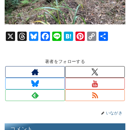
X
T
Bl
F
Li
H
Pi
C
共
hr
u
a
n
at
nt
o
有
e
e
c
e
e
er
p
著者をフォローする
a
s
e
n
e
y
d
k
b
a
st
Li
s
y
o
n
o
k
k
いながき
コメント