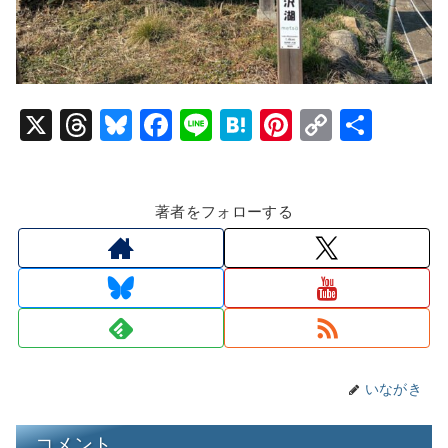
X
T
Bl
F
Li
H
Pi
C
共
hr
u
a
n
at
nt
o
有
e
e
c
e
e
er
p
著者をフォローする
a
s
e
n
e
y
d
k
b
a
st
Li
s
y
o
n
o
k
k
いながき
コメント