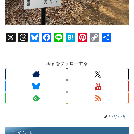
X
T
Bl
F
Li
H
Pi
C
共
hr
u
a
n
at
nt
o
有
e
e
c
e
e
er
p
著者をフォローする
a
s
e
n
e
y
d
k
b
a
st
Li
s
y
o
n
o
k
k
いながき
コメント