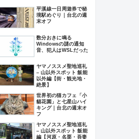
平溪線一日周遊券で秘
境駅めぐり｜台北の週
末オフ
数分おきに鳴る
Windowsの謎の通知
音、犯人はWSLだった
ヤマノススメ聖地巡礼
– 山以外スポット 飯能
以外編【街・観光地・
絶景】
世界初の猫カフェ「小
貓花園」と七星山ハイ
キング｜台北の週末オ
フ
ヤマノススメ聖地巡礼
– 山以外スポット 飯能
編【河原・名栗・吾妻