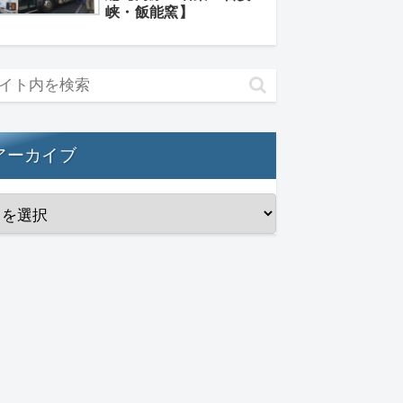
峡・飯能窯】
アーカイブ