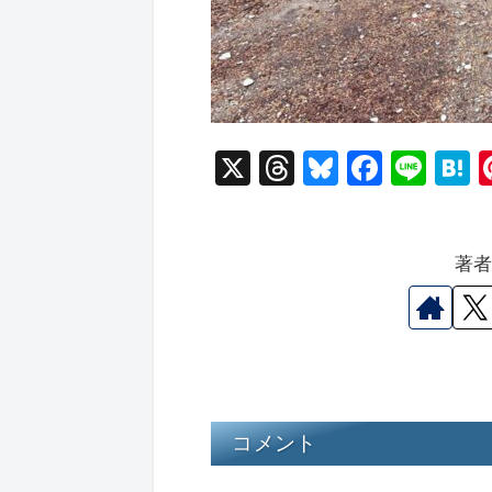
X
T
Bl
F
Li
hr
u
a
n
a
e
e
c
e
e
著
a
s
e
n
d
k
b
a
s
y
o
o
k
コメント