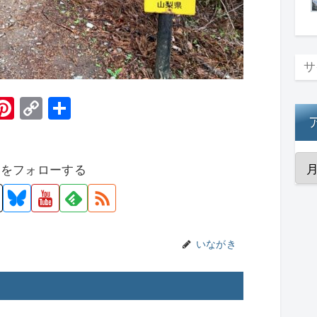
H
Pi
C
共
t
nt
o
有
er
p
者をフォローする
e
y
st
Li
n
k
いながき