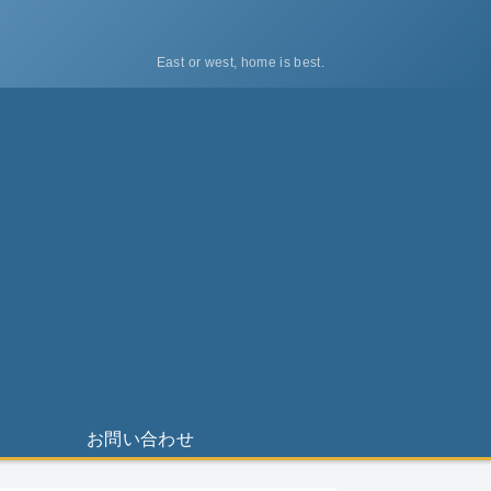
East or west, home is best.
ス
お問い合わせ