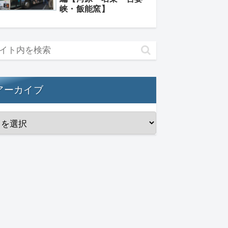
峡・飯能窯】
アーカイブ