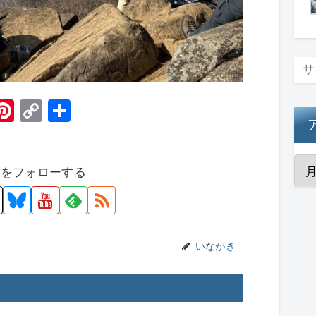
H
Pi
C
共
t
nt
o
有
er
p
者をフォローする
e
y
st
Li
n
k
いながき