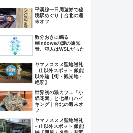
平溪線一日周遊券で秘
境駅めぐり｜台北の週
末オフ
数分おきに鳴る
Windowsの謎の通知
音、犯人はWSLだった
ヤマノススメ聖地巡礼
– 山以外スポット 飯能
以外編【街・観光地・
絶景】
世界初の猫カフェ「小
貓花園」と七星山ハイ
キング｜台北の週末オ
フ
ヤマノススメ聖地巡礼
– 山以外スポット 飯能
編【河原・名栗・吾妻