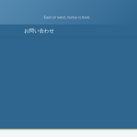
East or west, home is best.
ス
お問い合わせ