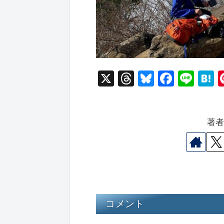
X
T
Bl
F
Li
hr
u
a
n
a
e
e
c
e
e
著
a
s
e
n
d
k
b
a
s
y
o
o
k
コメント