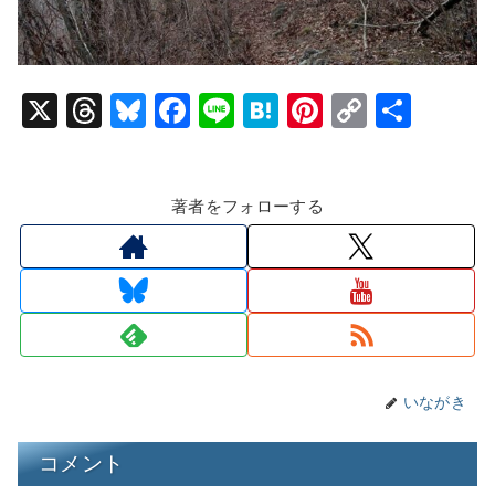
X
T
Bl
F
Li
H
Pi
C
共
hr
u
a
n
at
nt
o
有
e
e
c
e
e
er
p
著者をフォローする
a
s
e
n
e
y
d
k
b
a
st
Li
s
y
o
n
o
k
k
いながき
コメント