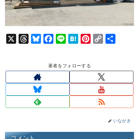
X
T
Bl
F
Li
H
Pi
C
共
hr
u
a
n
at
nt
o
有
e
e
c
e
e
er
p
著者をフォローする
a
s
e
n
e
y
d
k
b
a
st
Li
s
y
o
n
o
k
k
いながき
コメント