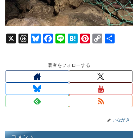
X
T
Bl
F
Li
H
Pi
C
共
hr
u
a
n
at
nt
o
有
e
e
c
e
e
er
p
著者をフォローする
a
s
e
n
e
y
d
k
b
a
st
Li
s
y
o
n
o
k
k
いながき
コメント