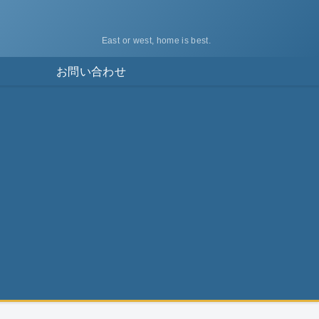
East or west, home is best.
ス
お問い合わせ