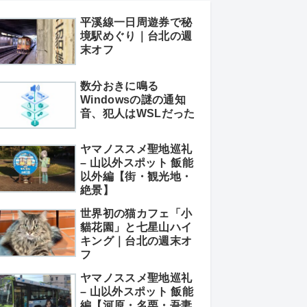
平溪線一日周遊券で秘
境駅めぐり｜台北の週
末オフ
数分おきに鳴る
Windowsの謎の通知
音、犯人はWSLだった
ヤマノススメ聖地巡礼
– 山以外スポット 飯能
以外編【街・観光地・
絶景】
世界初の猫カフェ「小
貓花園」と七星山ハイ
キング｜台北の週末オ
フ
ヤマノススメ聖地巡礼
– 山以外スポット 飯能
編【河原・名栗・吾妻