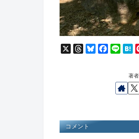
X
T
Bl
F
Li
hr
u
a
n
a
e
e
c
e
e
著
a
s
e
n
d
k
b
a
s
y
o
o
k
コメント