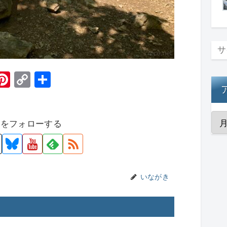
H
Pi
C
共
t
nt
o
有
er
p
者をフォローする
e
y
st
Li
n
k
いながき