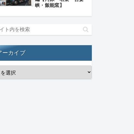
峡・飯能窯】
アーカイブ