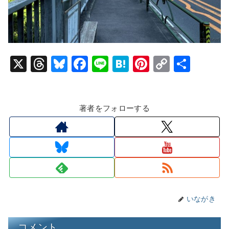
X
T
Bl
F
Li
H
Pi
C
共
hr
u
a
n
at
nt
o
有
e
e
c
e
e
er
p
著者をフォローする
a
s
e
n
e
y
d
k
b
a
st
Li
s
y
o
n
o
k
k
いながき
コメント