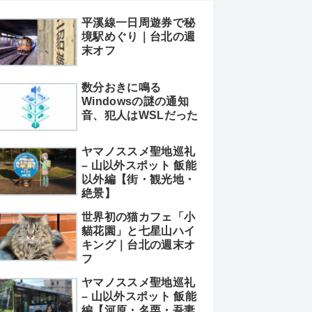
平溪線一日周遊券で秘
境駅めぐり｜台北の週
末オフ
数分おきに鳴る
Windowsの謎の通知
音、犯人はWSLだった
ヤマノススメ聖地巡礼
– 山以外スポット 飯能
以外編【街・観光地・
絶景】
世界初の猫カフェ「小
貓花園」と七星山ハイ
キング｜台北の週末オ
フ
ヤマノススメ聖地巡礼
– 山以外スポット 飯能
編【河原・名栗・吾妻