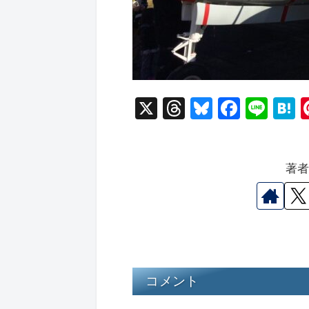
X
T
Bl
F
Li
hr
u
a
n
a
e
e
c
e
e
著
a
s
e
n
d
k
b
a
s
y
o
o
k
コメント