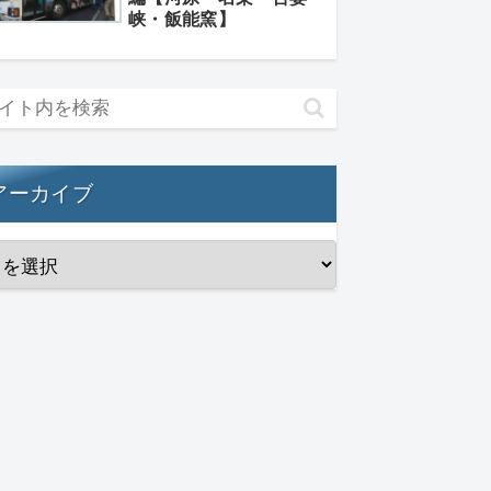
峡・飯能窯】
アーカイブ