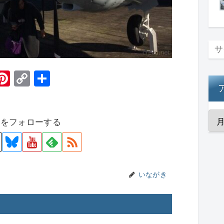
H
Pi
C
共
t
nt
o
有
er
p
者をフォローする
e
y
st
Li
n
k
いながき