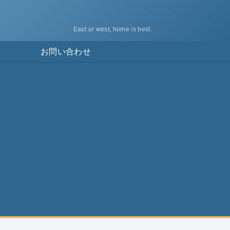
East or west, home is best.
ス
お問い合わせ