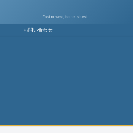
East or west, home is best.
ス
お問い合わせ