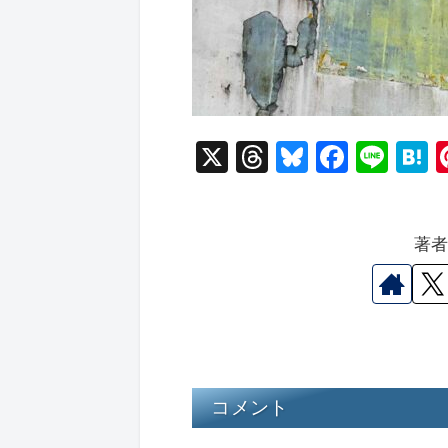
X
T
Bl
F
Li
hr
u
a
n
a
e
e
c
e
e
著
a
s
e
n
d
k
b
a
s
y
o
o
k
コメント