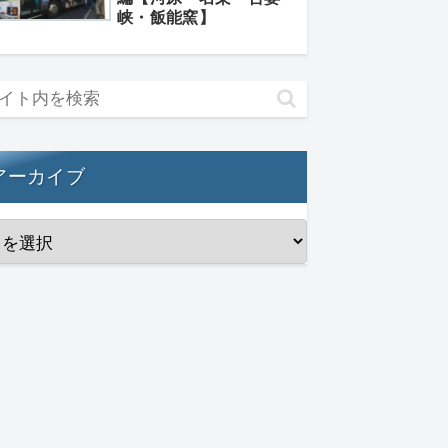
峡・飯能窯】
アーカイブ