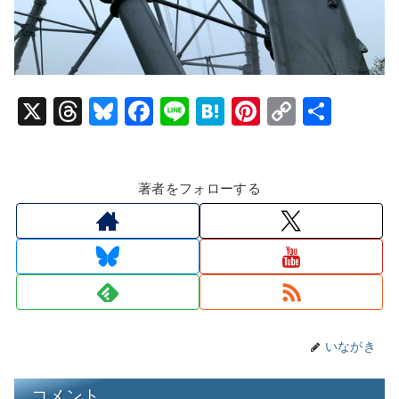
X
T
Bl
F
Li
H
Pi
C
共
hr
u
a
n
at
nt
o
有
e
e
c
e
e
er
p
著者をフォローする
a
s
e
n
e
y
d
k
b
a
st
Li
s
y
o
n
o
k
k
いながき
コメント