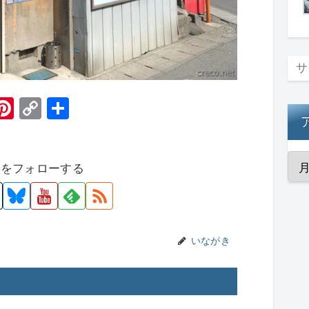
H
Pi
C
共
t
nt
o
有
er
p
者をフォローする
e
y
st
Li
n
k
いながき