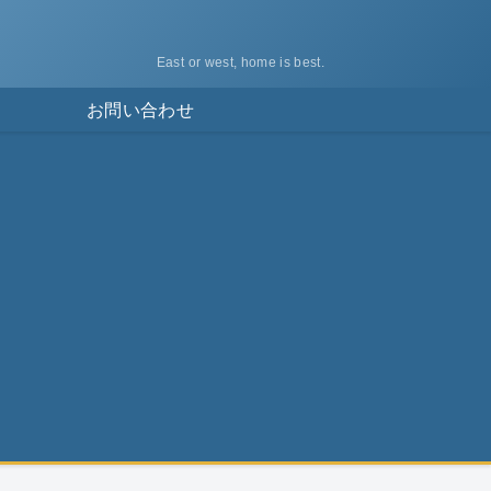
East or west, home is best.
ス
お問い合わせ