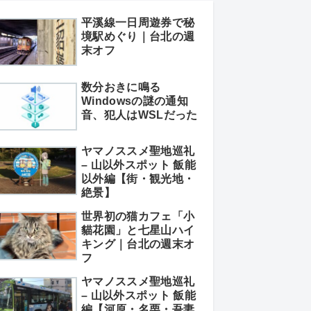
平溪線一日周遊券で秘
境駅めぐり｜台北の週
末オフ
数分おきに鳴る
Windowsの謎の通知
音、犯人はWSLだった
ヤマノススメ聖地巡礼
– 山以外スポット 飯能
以外編【街・観光地・
絶景】
世界初の猫カフェ「小
貓花園」と七星山ハイ
キング｜台北の週末オ
フ
ヤマノススメ聖地巡礼
– 山以外スポット 飯能
編【河原・名栗・吾妻