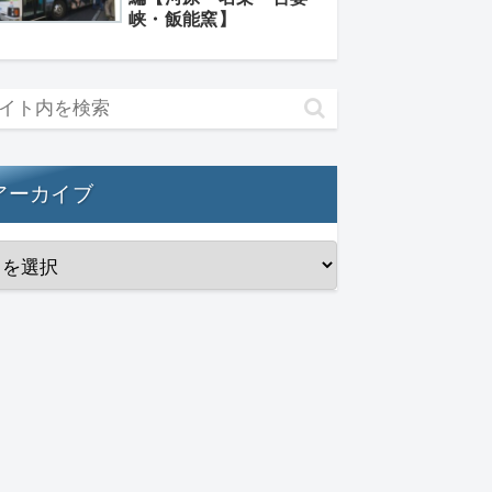
峡・飯能窯】
アーカイブ