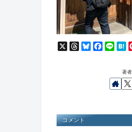
X
T
Bl
F
Li
hr
u
a
n
a
e
e
c
e
e
著
a
s
e
n
d
k
b
a
s
y
o
o
k
コメント