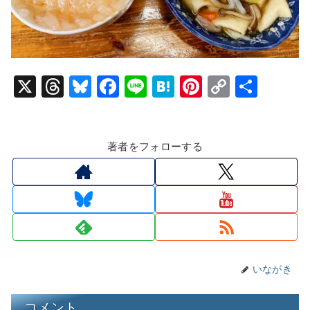
X
T
Bl
F
Li
H
Pi
C
共
hr
u
a
n
at
nt
o
有
e
e
c
e
e
er
p
著者をフォローする
a
s
e
n
e
y
d
k
b
a
st
Li
s
y
o
n
o
k
k
いながき
コメント