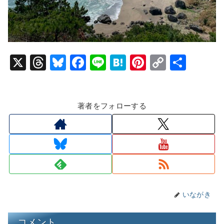
X
T
Bl
F
Li
H
Pi
C
共
hr
u
a
n
at
nt
o
有
e
e
c
e
e
er
p
著者をフォローする
a
s
e
n
e
y
d
k
b
a
st
Li
s
y
o
n
o
k
k
いながき
コメント