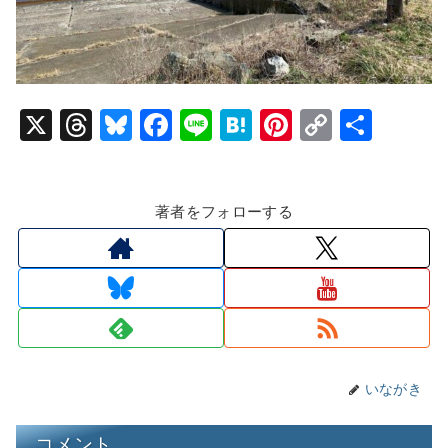
X
T
Bl
F
Li
H
Pi
C
共
hr
u
a
n
at
nt
o
有
e
e
c
e
e
er
p
著者をフォローする
a
s
e
n
e
y
d
k
b
a
st
Li
s
y
o
n
o
k
k
いながき
コメント