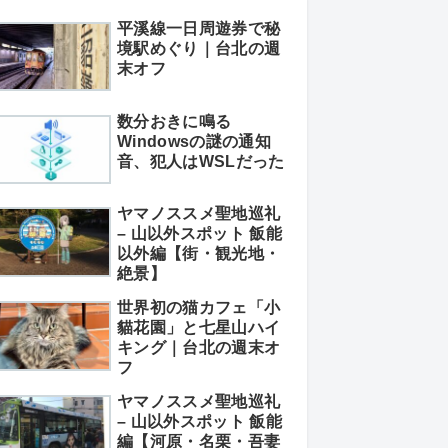
平溪線一日周遊券で秘
境駅めぐり｜台北の週
末オフ
数分おきに鳴る
Windowsの謎の通知
音、犯人はWSLだった
ヤマノススメ聖地巡礼
– 山以外スポット 飯能
以外編【街・観光地・
絶景】
世界初の猫カフェ「小
貓花園」と七星山ハイ
キング｜台北の週末オ
フ
ヤマノススメ聖地巡礼
– 山以外スポット 飯能
編【河原・名栗・吾妻