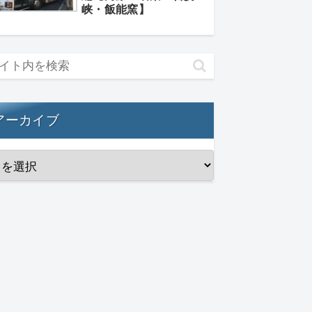
峡・飯能窯】
アーカイブ