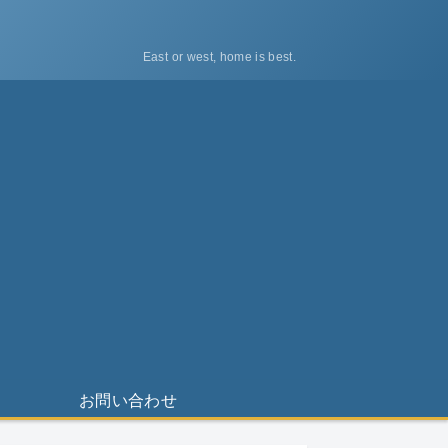
East or west, home is best.
ス
お問い合わせ