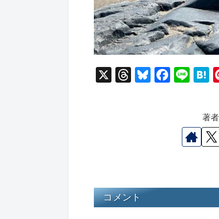
X
T
Bl
F
Li
hr
u
a
n
a
e
e
c
e
e
著
a
s
e
n
d
k
b
a
s
y
o
o
k
コメント