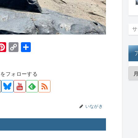
H
Pi
C
共
t
nt
o
有
er
p
者をフォローする
e
y
st
Li
n
k
いながき