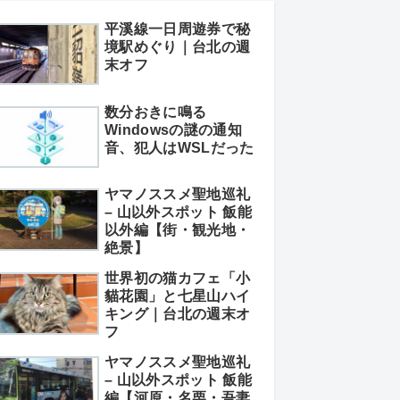
平溪線一日周遊券で秘
境駅めぐり｜台北の週
末オフ
数分おきに鳴る
Windowsの謎の通知
音、犯人はWSLだった
ヤマノススメ聖地巡礼
– 山以外スポット 飯能
以外編【街・観光地・
絶景】
世界初の猫カフェ「小
貓花園」と七星山ハイ
キング｜台北の週末オ
フ
ヤマノススメ聖地巡礼
– 山以外スポット 飯能
編【河原・名栗・吾妻