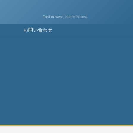
East or west, home is best.
ス
お問い合わせ