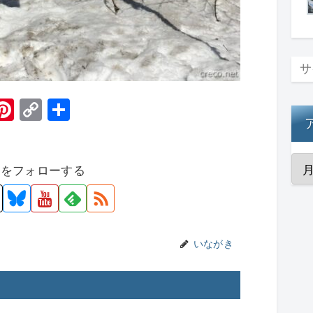
H
Pi
C
共
t
nt
o
有
er
p
者をフォローする
e
y
st
Li
n
k
いながき