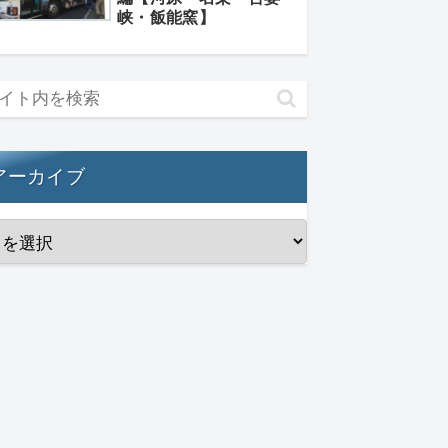
峡・飯能窯】
アーカイブ