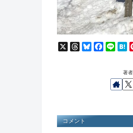
X
T
Bl
F
Li
hr
u
a
n
a
e
e
c
e
e
著
a
s
e
n
d
k
b
a
s
y
o
o
k
コメント