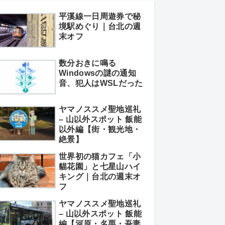
平溪線一日周遊券で秘
境駅めぐり｜台北の週
末オフ
数分おきに鳴る
Windowsの謎の通知
音、犯人はWSLだった
ヤマノススメ聖地巡礼
– 山以外スポット 飯能
以外編【街・観光地・
絶景】
世界初の猫カフェ「小
貓花園」と七星山ハイ
キング｜台北の週末オ
フ
ヤマノススメ聖地巡礼
– 山以外スポット 飯能
編【河原・名栗・吾妻