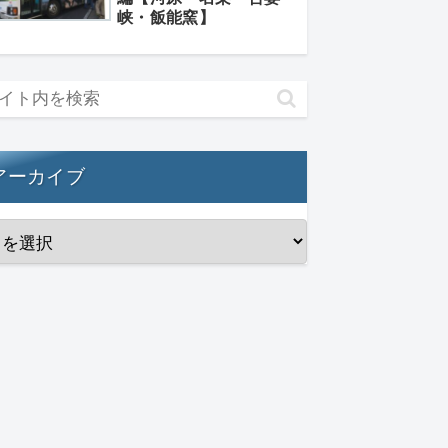
峡・飯能窯】
アーカイブ