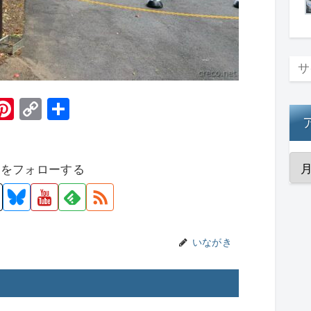
H
Pi
C
共
t
nt
o
有
er
p
者をフォローする
e
y
st
Li
n
k
いながき