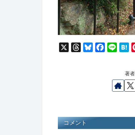
X
T
Bl
F
Li
hr
u
a
n
a
e
e
c
e
e
著
a
s
e
n
d
k
b
a
s
y
o
o
k
コメント