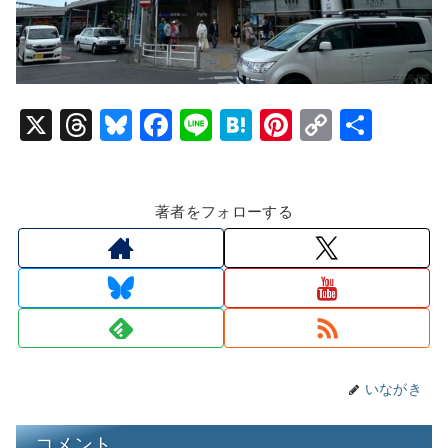
X
T
Bl
F
Li
H
Pi
C
共
hr
u
a
n
at
nt
o
有
e
e
c
e
e
er
p
著者をフォローする
a
s
e
n
e
y
d
k
b
a
st
Li
s
y
o
n
o
k
k
いながき
コメント