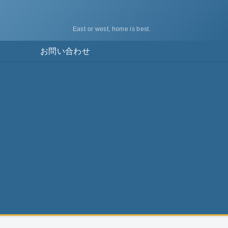
East or west, home is best.
ス
お問い合わせ