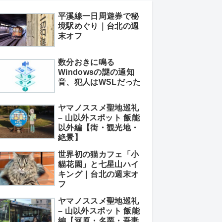
平溪線一日周遊券で秘
境駅めぐり｜台北の週
末オフ
数分おきに鳴る
Windowsの謎の通知
音、犯人はWSLだった
ヤマノススメ聖地巡礼
– 山以外スポット 飯能
以外編【街・観光地・
絶景】
世界初の猫カフェ「小
貓花園」と七星山ハイ
キング｜台北の週末オ
フ
ヤマノススメ聖地巡礼
– 山以外スポット 飯能
編【河原・名栗・吾妻