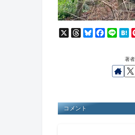
X
T
Bl
F
Li
hr
u
a
n
a
e
e
c
e
e
著
a
s
e
n
d
k
b
a
s
y
o
o
k
コメント