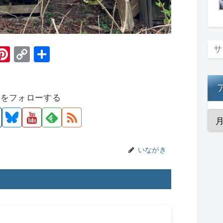
H
Pi
C
共
t
nt
o
有
er
p
者をフォローする
e
y
st
Li
n
k
いながき