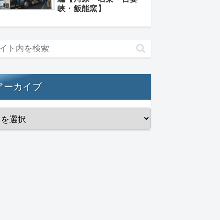
峡・飯能窯】
アーカイブ