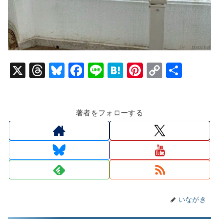
X
T
Bl
F
Li
H
Pi
C
共
hr
u
a
n
at
nt
o
有
e
e
c
e
e
er
p
著者をフォローする
a
s
e
n
e
y
d
k
b
a
st
Li
s
y
o
n
o
k
k
いながき