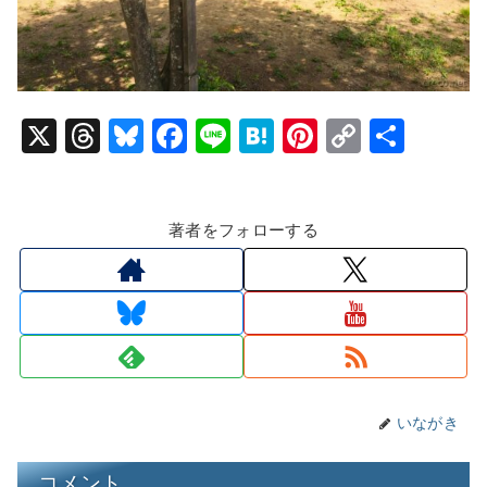
X
T
Bl
F
Li
H
Pi
C
共
hr
u
a
n
at
nt
o
有
e
e
c
e
e
er
p
著者をフォローする
a
s
e
n
e
y
d
k
b
a
st
Li
s
y
o
n
o
k
k
いながき
コメント